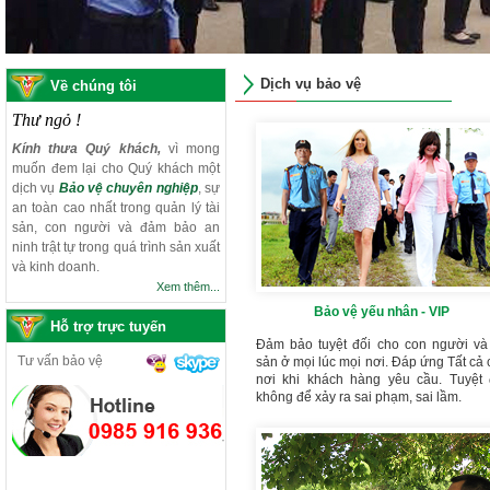
Dịch vụ bảo vệ
Về chúng tôi
Thư ngỏ !
Kính thưa Quý khách,
vì mong
muốn đem lại cho Quý khách một
dịch vụ
Bảo vệ chuyên nghiệp
, sự
an toàn cao nhất trong quản lý tài
sản, con người và đảm bảo an
ninh trật tự trong quá trình sản xuất
và kinh doanh.
Xem thêm...
Bảo vệ yếu nhân - VIP
Hỗ trợ trực tuyến
Đảm bảo tuyệt đối cho con người và 
Tư vấn bảo vệ
sản ở mọi lúc mọi nơi. Đáp ứng Tất cả 
nơi khi khách hàng yêu cầu. Tuyệt 
không để xảy ra sai phạm, sai lầm.