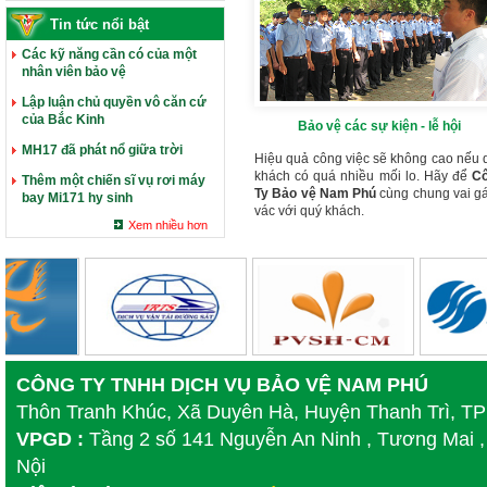
Tin tức nổi bật
Các kỹ năng cần có của một
nhân viên bảo vệ
Lập luận chủ quyền vô căn cứ
của Bắc Kinh
Bảo vệ các sự kiện - lễ hội
MH17 đã phát nổ giữa trời
Hiệu quả công việc sẽ không cao nếu 
khách có quá nhiều mối lo. Hãy để
C
Thêm một chiến sĩ vụ rơi máy
Ty Bảo vệ Nam Phú
cùng chung vai g
bay Mi171 hy sinh
vác với quý khách.
Xem nhiều hơn
CÔNG TY TNHH DỊCH VỤ BẢO VỆ NAM PHÚ
Thôn Tranh Khúc, Xã Duyên Hà, Huyện Thanh Trì, T
VPGD :
Tầng 2 số 141 Nguyễn An Ninh , Tương Mai ,
Nội