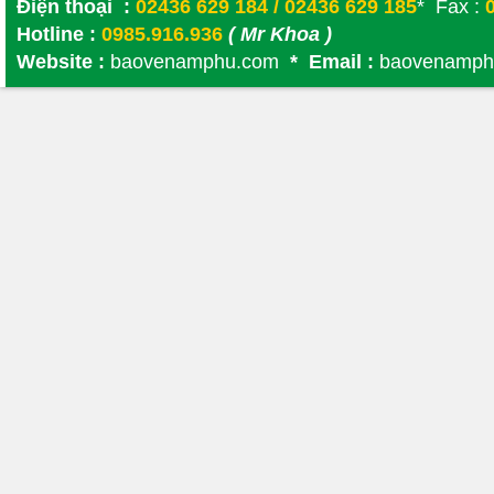
Điện thoại :
02436 629 184 / 02436 629 185
* Fax :
0
Hotline :
0985.916.936
( Mr Khoa )
Website :
baovenamphu.com
* Email :
baovenamph