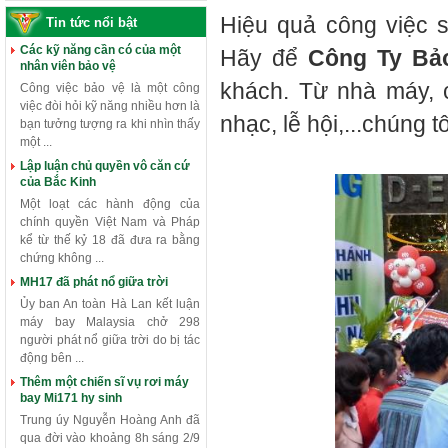
Hiệu quả công việc 
Tin tức nổi bật
Các kỹ năng cần có của một
Hãy để
Công Ty Bả
nhân viên bảo vệ
khách. Từ nhà máy, 
Công việc bảo vệ là một công
việc đòi hỏi kỹ năng nhiều hơn là
nhạc, lễ hội,...chúng 
bạn tưởng tượng ra khi nhìn thấy
một ...
Lập luận chủ quyền vô căn cứ
của Bắc Kinh
Một loạt các hành động của
chính quyền Việt Nam và Pháp
kể từ thế kỷ 18 đã đưa ra bằng
chứng không ...
MH17 đã phát nổ giữa trời
Ủy ban An toàn Hà Lan kết luận
máy bay Malaysia chở 298
người phát nổ giữa trời do bị tác
động bên ...
Thêm một chiến sĩ vụ rơi máy
bay Mi171 hy sinh
Trung úy Nguyễn Hoàng Anh đã
qua đời vào khoảng 8h sáng 2/9