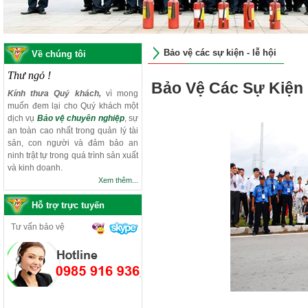
Bảo vệ các sự kiện - lễ hội
Về chúng tôi
Thư ngỏ !
Bảo Vệ Các Sự Kiện 
Kính thưa Quý khách,
vì mong
muốn đem lại cho Quý khách một
dịch vụ
Bảo vệ chuyên nghiệp
, sự
an toàn cao nhất trong quản lý tài
sản, con người và đảm bảo an
ninh trật tự trong quá trình sản xuất
và kinh doanh.
Xem thêm...
Hỗ trợ trực tuyến
Tư vấn bảo vệ