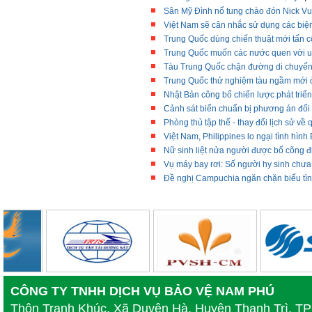
Sân Mỹ Đình nổ tung chào đón Nick Vuj
Việt Nam sẽ cân nhắc sử dụng các biệ
Trung Quốc dùng chiến thuật mới tấn c
Trung Quốc muốn các nước quen với u
Tàu Trung Quốc chặn đường di chuyển
Trung Quốc thử nghiệm tàu ngầm mới 
Nhật Bản công bố chiến lược phát triển
Cảnh sát biển chuẩn bị phương án đối
Phòng thủ tập thể - thay đổi lịch sử v
Việt Nam, Philippines lo ngại tình hìn
Nữ sinh liệt nửa người được bố cõng đi
Vụ máy bay rơi: Số người hy sinh chưa
Đề nghị Campuchia ngăn chặn biểu tìn
CÔNG TY TNHH DỊCH VỤ BẢO VỆ NAM PHÚ
Thôn Tranh Khúc, Xã Duyên Hà, Huyện Thanh Trì, T