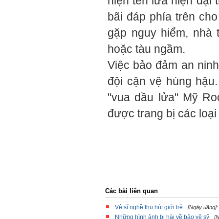
hiện tên lửa hiện đại 
bãi đáp phía trên cho
gặp nguy hiểm, nhà t
hoặc tàu ngầm.
Việc bảo đảm an ninh
đội cận vệ hùng hậu.
"vua dầu lửa" Mỹ Roc
được trang bị các loại 
Các bài liên quan
Vệ sĩ nghề thu hút giới trẻ
[Ngày đăng]:
Những hình ảnh bi hài về bảo vệ sỹ
[