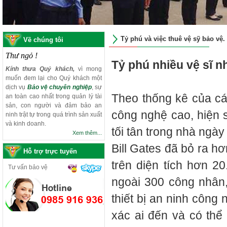
Tỷ phú và việc thuê vệ sỹ bảo vệ.
Về chúng tôi
Thư ngỏ !
Tỷ phú nhiều vệ sĩ nh
Kính thưa Quý khách,
vì mong
muốn đem lại cho Quý khách một
dịch vụ
Bảo vệ chuyên nghiệp
, sự
Theo thống kê của cá
an toàn cao nhất trong quản lý tài
sản, con người và đảm bảo an
công nghệ cao, hiện s
ninh trật tự trong quá trình sản xuất
và kinh doanh.
tối tân trong nhà ngày
Xem thêm...
Bill Gates đã bỏ ra h
Hỗ trợ trực tuyến
trên diện tích hơn 
Tư vấn bảo vệ
ngoài 300 công nhân, 
thiết bị an ninh công
xác ai đến và có th