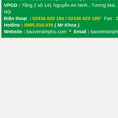
VPGD :
Tầng 2 số 141 Nguyễn An Ninh , Tương Mai ,
Nội
Điện thoại :
02436 629 184 / 02436 629 185
* Fax :
0
Hotline :
0985.916.936
( Mr Khoa )
Website :
baovenamphu.com
* Email :
baovenamph