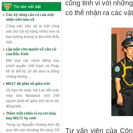
cũng tinh vi với nhữn
Tin tức nổi bật
có thể nhận ra các vật
Các kỹ năng cần có của một
nhân viên bảo vệ
Công việc bảo vệ là một công
việc đòi hỏi kỹ năng nhiều hơn là
bạn tưởng tượng ra khi nhìn thấy
một ...
Lập luận chủ quyền vô căn cứ
của Bắc Kinh
Một loạt các hành động của
chính quyền Việt Nam và Pháp
kể từ thế kỷ 18 đã đưa ra bằng
chứng không ...
MH17 đã phát nổ giữa trời
Ủy ban An toàn Hà Lan kết luận
máy bay Malaysia chở 298
người phát nổ giữa trời do bị tác
động bên ...
Thêm một chiến sĩ vụ rơi máy
bay Mi171 hy sinh
Trung úy Nguyễn Hoàng Anh đã
Tư vấn viên của Công
qua đời vào khoảng 8h sáng 2/9