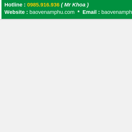
Hotline :
0985.916.936
( Mr Khoa )
Website :
baovenamphu.com
* Email :
baovenamph