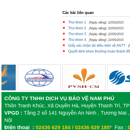
Các bài liên quan
Thư khen 1
[Ngày đăng]: 22/05/2015
Thư khen 2
[Ngày đăng]: 22/05/2015
Thư khen 3
[Ngày đăng]: 22/05/2015
Thư khen 4
[Ngày đăng]: 22/05/2015
Giấy xác nhận đủ điều kiện về ANTT
[
Quyết định khen thưởng hoàn thành tố
CÔNG TY TNHH DỊCH VỤ BẢO VỆ NAM PHÚ
Thôn Tranh Khúc, Xã Duyên Hà, Huyện Thanh Trì, T
VPGD :
Tầng 2 số 141 Nguyễn An Ninh , Tương Mai ,
Nội
Điện thoại :
02436 629 184 / 02436 629 185
* Fax :
0