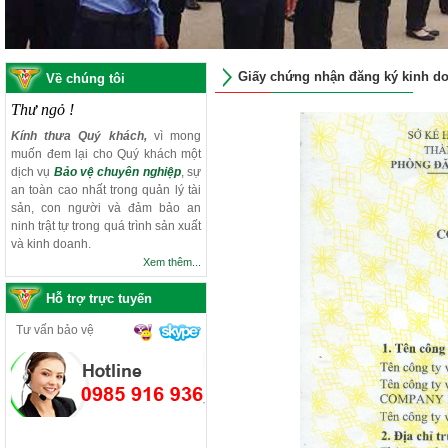
Giấy chứng nhận đăng ký kinh d
Về chúng tôi
Thư ngỏ !
Kính thưa Quý khách,
vì mong
muốn đem lại cho Quý khách một
dịch vụ
Bảo vệ chuyên nghiệp
, sự
an toàn cao nhất trong quản lý tài
sản, con người và đảm bảo an
ninh trật tự trong quá trình sản xuất
và kinh doanh.
Xem thêm...
Hỗ trợ trực tuyến
Tư vấn bảo vệ