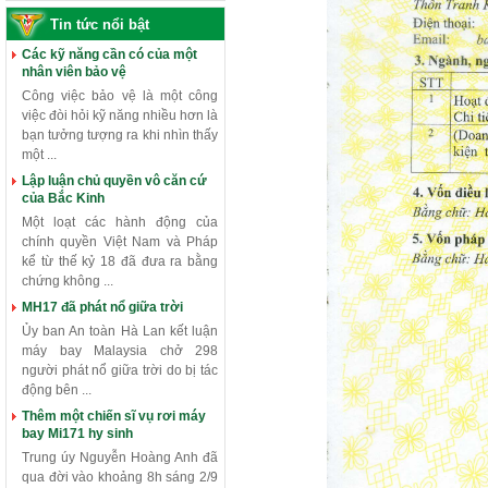
Tin tức nổi bật
Các kỹ năng cần có của một
nhân viên bảo vệ
Công việc bảo vệ là một công
việc đòi hỏi kỹ năng nhiều hơn là
bạn tưởng tượng ra khi nhìn thấy
một ...
Lập luận chủ quyền vô căn cứ
của Bắc Kinh
Một loạt các hành động của
chính quyền Việt Nam và Pháp
kể từ thế kỷ 18 đã đưa ra bằng
chứng không ...
MH17 đã phát nổ giữa trời
Ủy ban An toàn Hà Lan kết luận
máy bay Malaysia chở 298
người phát nổ giữa trời do bị tác
động bên ...
Thêm một chiến sĩ vụ rơi máy
bay Mi171 hy sinh
Trung úy Nguyễn Hoàng Anh đã
qua đời vào khoảng 8h sáng 2/9