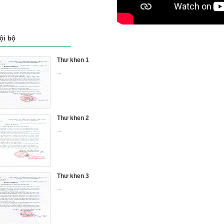
ội bộ
Thư khen 1
...
Thư khen 2
...
Thư khen 3
...