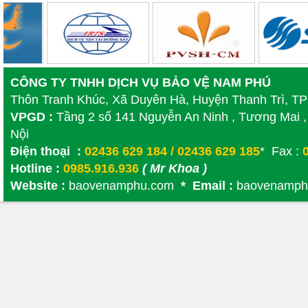
CÔNG TY TNHH DỊCH VỤ BẢO VỆ NAM PHÚ
Thôn Tranh Khúc, Xã Duyên Hà, Huyện Thanh Trì, T
VPGD :
Tầng 2 số 141 Nguyễn An Ninh , Tương Mai ,
Nội
Điện thoại :
02436 629 184 / 02436 629 185
* Fax :
0
Hotline :
0985.916.936
( Mr Khoa )
Website :
baovenamphu.com
* Email :
baovenamph