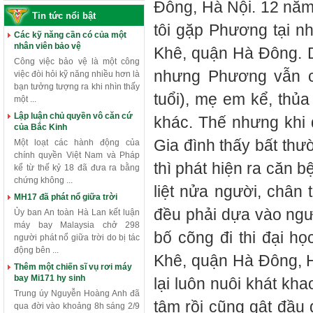
Đông, Hà Nội. 12 năm
Tin tức nổi bật
tôi gặp Phương tại nh
Các kỹ năng cần có của một
nhân viên bảo vệ
Khê, quận Hà Đông. D
Công việc bảo vệ là một công
nhưng Phương vẫn c
việc đòi hỏi kỹ năng nhiều hơn là
bạn tưởng tượng ra khi nhìn thấy
tuổi), mẹ em kể, thủa
một ...
Lập luận chủ quyền vô căn cứ
khác. Thế nhưng khi 
của Bắc Kinh
Gia đình thấy bất th
Một loạt các hành động của
chính quyền Việt Nam và Pháp
thì phát hiện ra căn 
kể từ thế kỷ 18 đã đưa ra bằng
chứng không ...
liệt nửa người, chân
MH17 đã phát nổ giữa trời
đều phải dựa vào ngườ
Ủy ban An toàn Hà Lan kết luận
máy bay Malaysia chở 298
bố cõng đi thi đại 
người phát nổ giữa trời do bị tác
động bên ...
Khê, quận Hà Đông, Hà
Thêm một chiến sĩ vụ rơi máy
bay Mi171 hy sinh
lại luôn nuôi khát kh
Trung úy Nguyễn Hoàng Anh đã
tâm rồi cũng gật đầu
qua đời vào khoảng 8h sáng 2/9