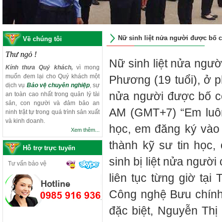
Nữ sinh liệt nửa người được bố c
Về chúng tôi
Thư ngỏ !
Nữ sinh liệt nửa ngườ
Kính thưa Quý khách,
vì mong
muốn đem lại cho Quý khách một
Phương (19 tuổi), ở 
dịch vụ
Bảo vệ chuyên nghiệp
, sự
nửa người được bố cõ
an toàn cao nhất trong quản lý tài
sản, con người và đảm bảo an
AM (GMT+7) “Em luôn
ninh trật tự trong quá trình sản xuất
và kinh doanh.
học, em đăng ký vào
Xem thêm...
thành kỹ sư tin học,
Hỗ trợ trực tuyến
sinh bị liệt nửa ngườ
Tư vấn bảo vệ
liên tục từng giờ tại
Công nghệ Bưu chính 
đặc biệt, Nguyễn Thị