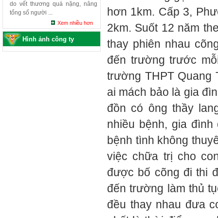
do vết thương quá nặng, nâng
hơn 1km. Cấp 3, Phư
tổng số người ...
Xem nhiều hơn
2km. Suốt 12 năm th
Hình ảnh công ty
thay phiên nhau cõng
đến trường trước mỗi
trường THPT Quang Tr
ai mách bảo là gia đì
đồn có ông thầy lan
nhiều bệnh, gia đình 
bệnh tình không thuyên
việc chữa trị cho co
được bố cõng đi thi 
đến trường làm thủ tụ
đều thay nhau đưa co