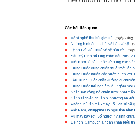
theo đuổi ước mơ trở t
Các bài liên quan
Vệ sĩ nghề thu hút giới trẻ
[Ngày đăng]:
Những hình ảnh bi hài về bảo vệ sỹ
[
Tỷ phú và việc thuê vệ sỹ bảo vệ.
[Ngà
Sân Mỹ Đình nổ tung chào đón Nick Vuj
Việt Nam sẽ cân nhắc sử dụng các biệ
Trung Quốc dùng chiến thuật mới tấn c
Trung Quốc muốn các nước quen với u
Tàu Trung Quốc chặn đường di chuyển
Trung Quốc thử nghiệm tàu ngầm mới 
Nhật Bản công bố chiến lược phát triển
Cảnh sát biển chuẩn bị phương án đối
Phòng thủ tập thể - thay đổi lịch sử v
Việt Nam, Philippines lo ngại tình hìn
Vụ máy bay rơi: Số người hy sinh chưa
Đề nghị Campuchia ngăn chặn biểu tìn